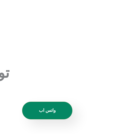
تو
واتس اب